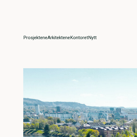
Prosjektene
Arkitektene
Kontoret
Nytt