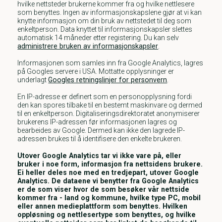
hvilke nettsteder brukerne kommer fra og hvilke nettlesere
som benyttes. Ingen av informasjonskapslene gjør at vi kan
knytte informasjon om din bruk av nettstedet til deg som
enkeltperson. Data knyttet til informasjonskapsler slettes
automatisk 14 måneder etter registering. Du kan selv
administrere bruken av informasjonskapsler
.
Informasjonen som samles inn fra Google Analytics, lagres
på Googles servere i USA. Mottatte opplysninger er
underlagt
Googles retningslinjer for personvern
.
En IP-adresse er definert som en personopplysning fordi
den kan spores tilbake til en bestemt maskinvare og dermed
til en enkeltperson. Digitaliseringsdirektoratet anonymiserer
brukerens IP-adressen før informasjonen lagres og
bearbeides av Google. Dermed kan ikke den lagrede IP-
adressen brukes til å identifisere den enkelte brukeren.
Utover Google Analytics tar vi ikke vare på, eller
bruker i noe form, informasjon fra nettsidens brukere.
Ei heller deles noe med en tredjepart, utover Google
Analytics. De dataene vi benytter fra Google Analytics
er de som viser hvor de som besøker vår nettside
kommer fra - land og kommune, hvilke type PC, mobil
eller annen medieplattform som benyttes. Hvilken
oppløsning og nettlesertype som benyttes, og hvilke