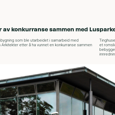
r av konkurranse sammen med Lusparke
sbygning som ble utarbeidet i samarbeid med
Tinghuset
 Arkitekter etter å ha vunnet en konkurranse sammen
et romsl
bebyggel
innrednin