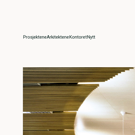
Prosjektene
Arkitektene
Kontoret
Nytt