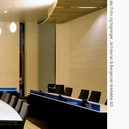
Interiøret i tinghusets rettslokale. Foto og tegninger: Jiri Havran & Bergersen Arkitekter AS.