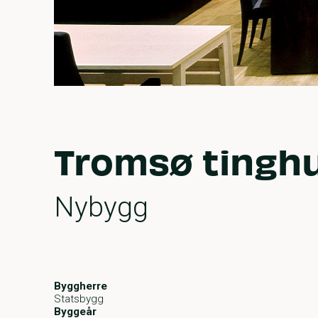
Tromsø tingh
Nybygg
Byggherre
Statsbygg
Byggeår